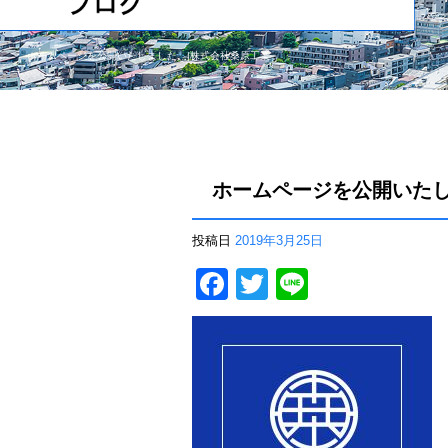
ホームページを公開いたしました。|株式会社桑原工業
ホームページを公開いた
投稿日
2019年3月25日
F
T
Li
a
wi
n
c
tt
e
e
er
b
o