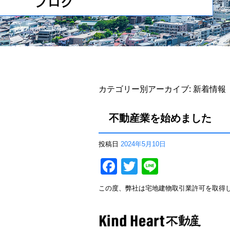
新着情報|株式会社桑原工業
カテゴリー別アーカイブ:
新着情報
不動産業を始めました
投稿日
2024年5月10日
F
T
Li
a
wi
n
この度、弊社は宅地建物取引業許可を取得
c
tt
e
e
er