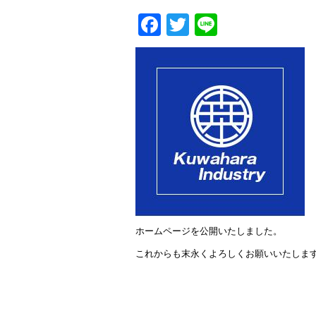
k
F
T
Li
a
wi
n
c
tt
e
e
er
b
o
o
k
ホームページを公開いたしました。
これからも末永くよろしくお願いいたしま