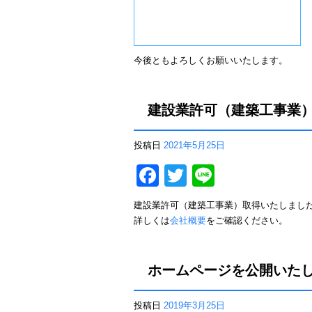
k
今後ともよろしくお願いいたします。
建設業許可（建築工事業
投稿日
2021年5月25日
F
T
Li
a
wi
n
建設業許可（建築工事業）取得いたしまし
c
tt
e
詳しくは
会社概要
をご確認ください。
e
er
b
ホームページを公開いた
o
o
投稿日
2019年3月25日