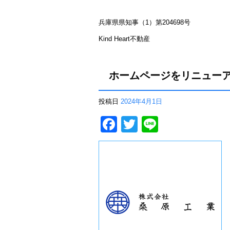
b
o
兵庫県県知事（1）第204698号
o
Kind Heart不動産
k
ホームページをリニュー
投稿日
2024年4月1日
F
T
Li
a
wi
n
c
tt
e
e
er
b
o
o